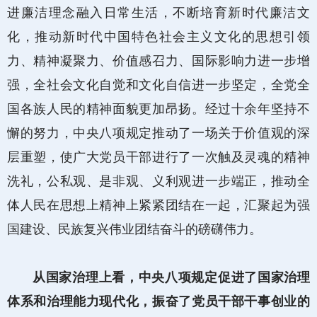
进廉洁理念融入日常生活，不断培育新时代廉洁文
化，推动新时代中国特色社会主义文化的思想引领
力、精神凝聚力、价值感召力、国际影响力进一步增
强，全社会文化自觉和文化自信进一步坚定，全党全
国各族人民的精神面貌更加昂扬。经过十余年坚持不
懈的努力，中央八项规定推动了一场关于价值观的深
层重塑，使广大党员干部进行了一次触及灵魂的精神
洗礼，公私观、是非观、义利观进一步端正，推动全
体人民在思想上精神上紧紧团结在一起，汇聚起为强
国建设、民族复兴伟业团结奋斗的磅礴伟力。
从国家治理上看，中央八项规定促进了国家治理
体系和治理能力现代化，振奋了党员干部干事创业的