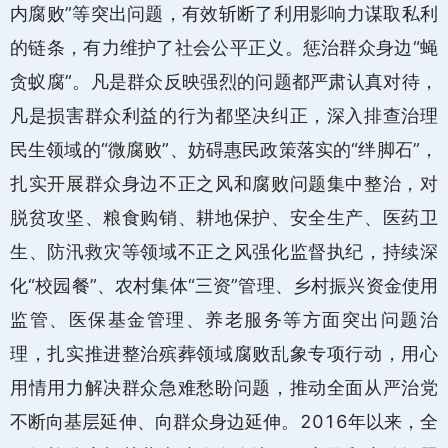
内腐败”等突出问题，有效斩断了利用影响力谋取私利
的链条，有力维护了社会公平正义。惩治群众身边“蝇
贪蚁腐”。凡是群众反映强烈的问题都严肃认真对待，
凡是损害群众利益的行为都坚决纠正，深入排查治理
民生领域的“微腐败”、妨碍惠民政策落实的“绊脚石”，
扎实开展群众身边不正之风和腐败问题集中整治，对
脱贫攻坚、粮食购销、耕地保护、安全生产、医药卫
生、防汛救灾等领域不正之风强化监督执纪，持续深
化“校园餐”、农村集体“三资”管理、乡村振兴资金使用
监管、医保基金管理、养老服务等方面突出问题治
理，扎实推进整治殡葬领域腐败乱象专项行动，用心
用情用力解决群众急难愁盼问题，推动全面从严治党
不断向基层延伸、向群众身边延伸。2016年以来，全