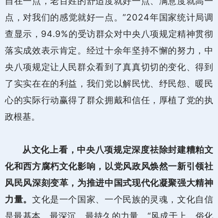
自在一点，老百姓的舒适度就好一点、满意度就高一
点，对我们的感觉就好一点。”2024年国家统计局调
查显示，94.9%的受访群众对中央八项规定精神贯彻
落实成效表示肯定。经过十余年坚持不懈的努力，中
央八项规定让人民群众看到了真真切切的变化、得到
了实实在在的利益，我们党以解民忧、纾民怨、暖民
心的实际行动赢得了群众拥戴和信任，厚植了党的执
政根基。
从文化上看，中央八项规定深度祛除封建糟粕文
化和西方腐朽文化影响，以党风政风焕然一新引领社
风民风深刻变革，为推进中国式现代化凝聚强大精神
力量。
文化是一个国家、一个民族的灵魂，文化自信
是最基本、最深沉、最持久的力量。“风成于上、俗化