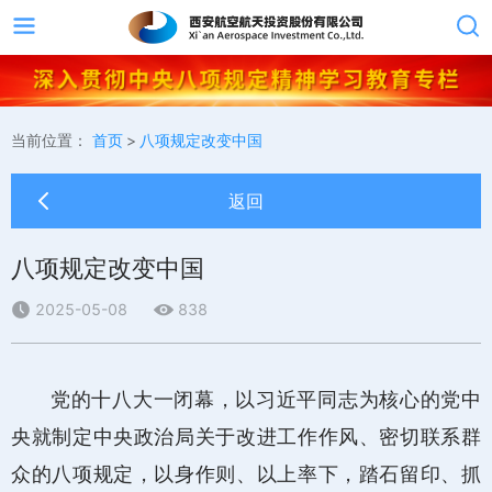
当前位置：
首页
>
八项规定改变中国
返回
八项规定改变中国
2025-05-08
838
党的十八大一闭幕，以习近平同志为核心的党中
央就制定中央政治局关于改进工作作风、密切联系群
众的八项规定，以身作则、以上率下，踏石留印、抓