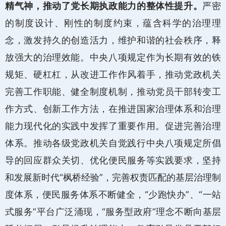
精气神，推动了党长期执政能力的整体性提升。
严密
的制度设计、刚性的制度约束，蕴含科学的治理理
念，激发持久的创造活力，维护和谐的社会秩序，释
放强大的治理效能。中央八项规定作为长期有效的铁
规矩、硬杠杠，从改进工作作风着手，推动党政机关
完善工作职能、健全制度机制，推动党员干部转变工
作方式、创新工作方法，在推进国家治理体系和治理
能力现代化的实践中发挥了重要作用。促进完善治理
体系。推动各级党政机关自觉践行中央八项规定所倡
导的回应群众关切、优化便民服务等实践要求，坚持
和发展新时代“枫桥经验”，完善权责匹配的基层治理制
度体系，便民服务体系不断健全，“少跑快办”、“一站
式服务”平台广泛涌现，“服务型政府”理念不断向基层