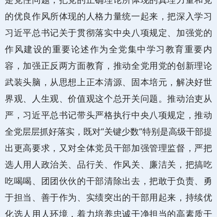
的优良作风所体现的人格力量统一起来，把深入学习
习近平总书记关于贯彻落实中央八项规定、加强党的
作风建设的重要论述作为全党集中学习教育重要内
容，加强正反两方面教育，推动全党用党的创新理论
武装头脑，从思想上正本清源、固本培元，解决好世
界观、人生观、价值观这个总开关问题。推动治吏从
严，习近平总书记带头严格执行中央八项规定，推动
全党层层抓好落实，既对“关键少数”特别是高级干部提
出更高要求，又对全体党员干部加强管理监督，严把
选人用人政治关、品行关、作风关、廉洁关，把搞吃
吃喝喝、团团伙伙的干部清除出去，把敢于负责、勇
于担当、善于作为、实绩突出的干部用起来，持续优
化选人用人环境，着力培养忠诚干净担当的高素质干