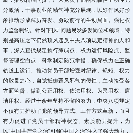
分激活，干事创业的精气神充分展现，以好作风好形
象推动形成踔厉奋发、勇毅前行的生动局面。强化权
力监督制约。针对“四风”问题易发多发岗位和领域，特
别是高压之下仍然顶风违反中央八项规定精神的人和
事，深入查找规定执行薄弱点、权力运行风险点、监
督管理空白点，科学制定防范举措，确保权力在正确
轨道上运行。推动党员干部增强对纪律、规矩、权力
的敬畏之心，自觉抵御歪风邪气的侵蚀，主动接受各
方面监督，做到公正用权、依法用权、为民用权、廉
洁用权。经过十余年坚持不懈的努力，中央八项规定
不仅有力推动了党的领导方式、工作方式革新，而且
有力促进了党员干部精神状态、素质能力提升，为
以“中国共产党之治”引领“中国之治”注入了强大动力，