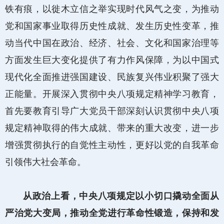
铁有痕，以徙木立信之举实现时代风气之变，为推动
党和国家事业取得历史性成就、发生历史性变革，推
动当代中国在政治、经济、社会、文化和国家治理等
方面发生巨大变化提供了有力作风保障，为以中国式
现代化全面推进强国建设、民族复兴伟业积聚了强大
正能量。开展深入贯彻中央八项规定精神学习教育，
首先要教育引导广大党员干部深刻认识贯彻中央八项
规定精神取得的伟大成就、带来的重大改变，进一步
增强贯彻执行的自觉性主动性，更好以党的自我革命
引领伟大社会革命。
从政治上看，中央八项规定以小切口撬动全面从
严治党大变局，推动全党进行革命性锻造，保持和发