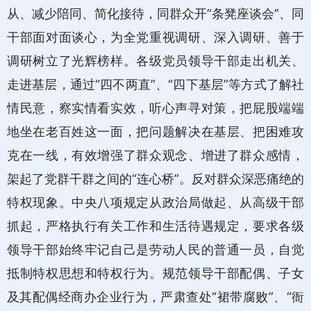
从、减少陪同、简化接待，同群众开“条凳座谈会”、同
干部面对面谈心，为全党重视调研、深入调研、善于
调研树立了光辉榜样。各级党员领导干部走出机关、
走进基层，通过“四不两直”、“四下基层”等方式了解社
情民意，察实情看实效，听心声寻对策，把屁股端端
地坐在老百姓这一面，把问题解决在基层、把困难攻
克在一线，有效增强了群众观念、增进了群众感情，
架起了党群干群之间的“连心桥”。反对群众深恶痛绝的
特权现象。中央八项规定从政治局做起、从高级干部
抓起，严格执行有关工作和生活待遇规定，要求各级
领导干部始终牢记自己是劳动人民的普通一员，自觉
抵制特权思想和特权行为。规范领导干部配偶、子女
及其配偶经商办企业行为，严肃查处“裙带腐败”、“衙