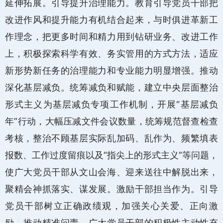
延伸拓展。引导提升治理能力。教育引导党员干部把
改进作风和提升能力有机结合起来，与时俱进革新工
作理念，把更多时间和精力用到钻研业务、改进工作
上，积极探索科学有效、务实管用的方式方法，适应
新形势新任务的治理能力和专业能力明显增强。推动
深化基层减负。统筹减负和赋能，建立中央层面整治
形式主义为基层减负专项工作机制，开展“基层减负
年”行动，大幅压减文件会议数量，统筹规范督查检查
考核，整治不顾基层实际乱加码、乱作为、频繁填表
报数、工作过度留痕以及“指尖上的形式主义”等问题，
使广大党员干部从文山会海、迎来送往中解脱出来，
聚精会神抓落实、谋发展。激励干部担当作为。引导
党员干部树立正确政绩观，加强关心关爱、正向激
励，推动精准问责，广大党员干部的积极性主动性充