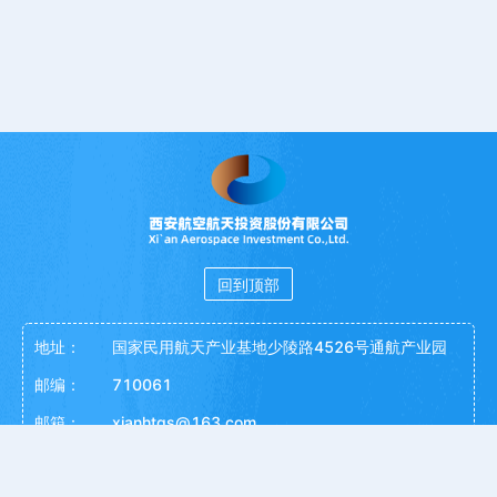
回到顶部
地址：
国家民用航天产业基地少陵路4526号通航产业园
邮编：
710061
邮箱：
xianhtgs@163.com
监督渠道：
029-81217861、xahtjcs@163.com