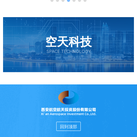
空天科技
SPACE TECHNOLOGY
回到顶部