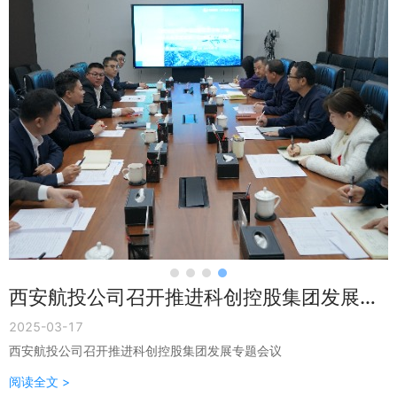
西安航投公司举办低空经济产业创新发展研讨活动
2025-03-28
西安航投公司举办低空经济产业创新发展研讨活动
阅读全文 >