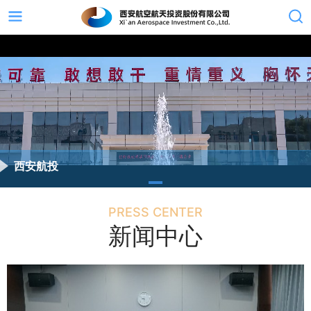
西安航投
西安航投
西安航投
PRESS CENTER
新闻中心