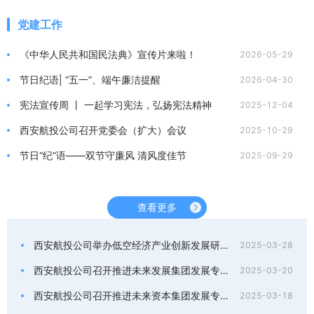
党建工作
《中华人民共和国民法典》宣传片来啦！
2026-05-29
节日纪语| “五一”、端午廉洁提醒
2026-04-30
宪法宣传周 丨 一起学习宪法，弘扬宪法精神
2025-12-04
西安航投公司召开党委会（扩大）会议
2025-10-29
节日“纪”语——双节守廉风 清风度佳节
2025-09-29
查看更多
西安航投公司举办低空经济产业创新发展研讨活动
2025-03-28
西安航投公司召开推进未来发展集团发展专题会议
2025-03-20
西安航投公司召开推进未来资本集团发展专题会议
2025-03-18