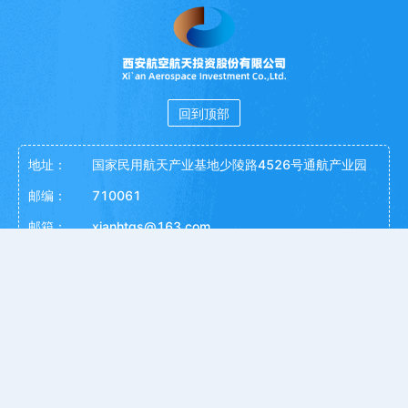
回到顶部
地址：
国家民用航天产业基地少陵路4526号通航产业园
邮编：
710061
邮箱：
xianhtgs@163.com
监督渠道：
029-81217861、xahtjcs@163.com